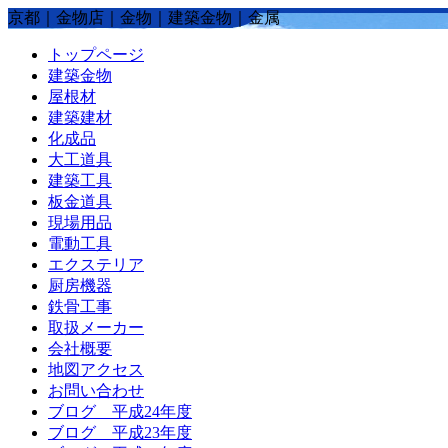
京都｜金物店｜金物｜建築金物｜金属
トップページ
建築金物
屋根材
建築建材
化成品
大工道具
建築工具
板金道具
現場用品
電動工具
エクステリア
厨房機器
鉄骨工事
取扱メーカー
会社概要
地図アクセス
お問い合わせ
ブログ 平成24年度
ブログ 平成23年度